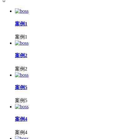

案例1
案例1
案例2
案例2
案例5
案例5
案例4
案例4