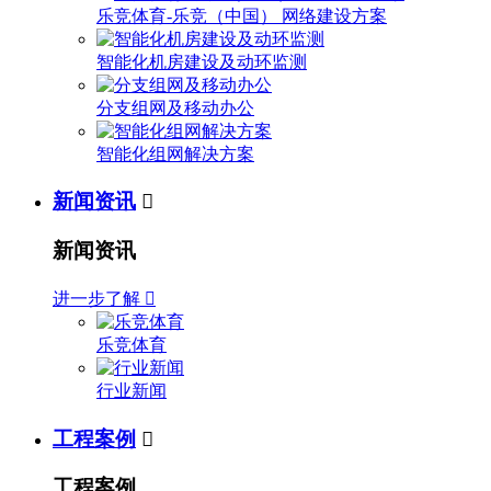
乐竞体育-乐竞（中国） 网络建设方案
智能化机房建设及动环监测
分支组网及移动办公
智能化组网解决方案
新闻资讯

新闻资讯
进一步了解

乐竞体育
行业新闻
工程案例

工程案例